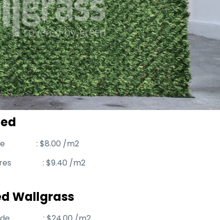
ped
o verde : $8.00 /m2
 colores : $9.40 /m2
ed Wallgrass
io verde : $24.00 /m2