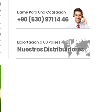
l
n
Llame Para Una Cotización
r
+90 (530) 971 14 46
,
e
a
e
Exportación a 60 Países
r
Nuestros Distribuidores
e