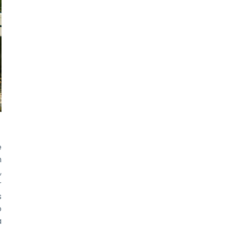
e
n
,
r
s
o
a