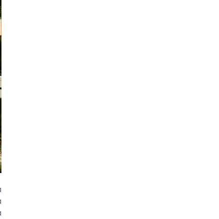
a
a
a