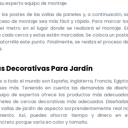
su experto equipo de montaje.
e los postes de las vallas de paneles y, a continuación, s
proceso de montaje sea más fácil y rápido. Para marcar lo
el metro en el lugar donde se realizará el montaje. E
e cada cerca y estas estén marcadas. Se coloca un post
tornilla este punto. Finalmente, se realiza el proceso d
s.
as Decorativas Para Jardín
a todo el mundo son España, Inglaterra, Francia, Egipto
aíses más. Teniendo en cuenta las demandas de diseñ
equipo de expertos ofrece los productos más adecuado
aneles de cercas decorativas más adecuados. Diseñada
s vallas de jardín de aspecto sorprendentemente real n
miento. Así, puedes ahorrar tiempo y dinero en e
oncreto porque varía en color y tamaño.